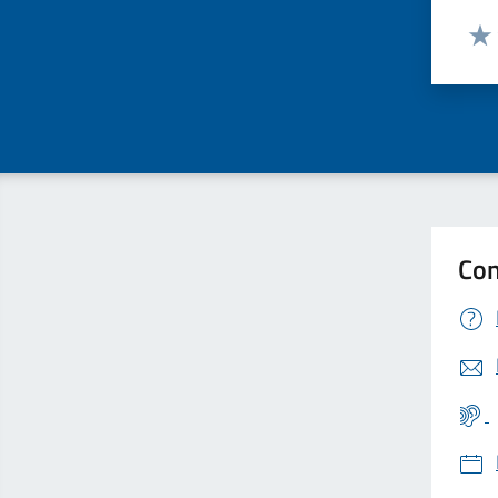
Valut
Valu
Con