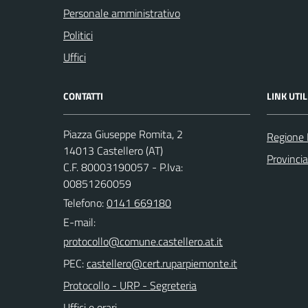
Personale amministrativo
Politici
Uffici
CONTATTI
LINK UTIL
Piazza Giuseppe Romita, 2
Regione
14013 Castellero (AT)
Provincia
C.F. 80003190057 - P.Iva:
00851260059
Telefono:
0141 669180
E-mail:
PEC:
Protocollo - URP - Segreteria
Uffici e orari