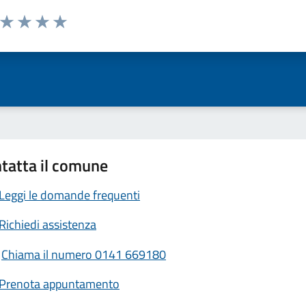
a da 1 a 5 stelle la pagina
ta 1 stelle su 5
Valuta 2 stelle su 5
Valuta 3 stelle su 5
Valuta 4 stelle su 5
Valuta 5 stelle su 5
tatta il comune
Leggi le domande frequenti
Richiedi assistenza
Chiama il numero 0141 669180
Prenota appuntamento