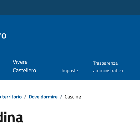
ro
Vivere
Trasparenza
Castellero
Imposte
amministrativa
o territorio
/
Dove dormire
/
Cascine
dina