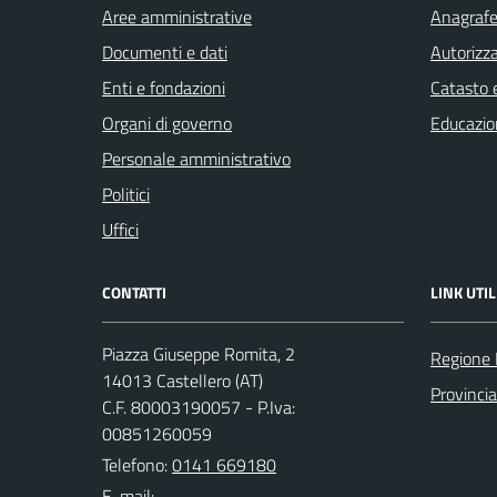
Aree amministrative
Anagrafe 
Documenti e dati
Autorizza
Enti e fondazioni
Catasto e
Organi di governo
Educazio
Personale amministrativo
Politici
Uffici
CONTATTI
LINK UTIL
Piazza Giuseppe Romita, 2
Regione
14013 Castellero (AT)
Provincia
C.F. 80003190057 - P.Iva:
00851260059
Telefono:
0141 669180
E-mail: