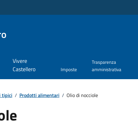
ro
Vivere
Trasparenza
Castellero
Imposte
amministrativa
 tipici
/
Prodotti alimentari
/
Olio di nocciole
ole