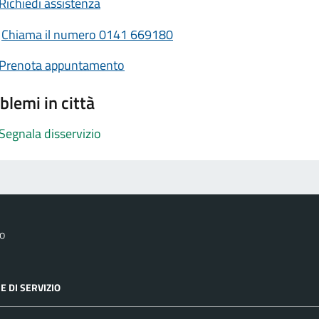
Richiedi assistenza
Chiama il numero 0141 669180
Prenota appuntamento
blemi in città
Segnala disservizio
o
E DI SERVIZIO