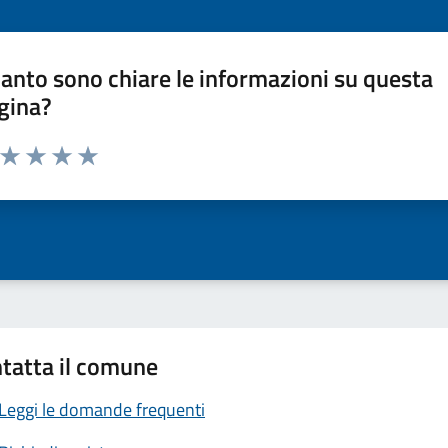
anto sono chiare le informazioni su questa
gina?
a da 1 a 5 stelle la pagina
ta 1 stelle su 5
Valuta 2 stelle su 5
Valuta 3 stelle su 5
Valuta 4 stelle su 5
Valuta 5 stelle su 5
tatta il comune
Leggi le domande frequenti