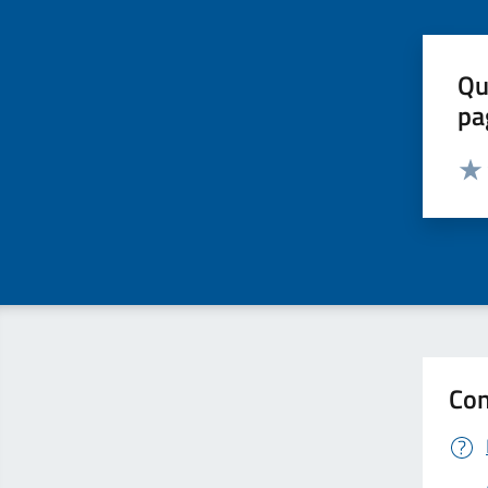
Qu
pa
Valut
Valu
Con