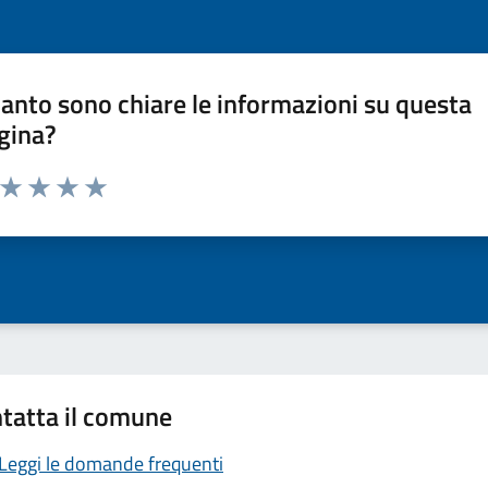
anto sono chiare le informazioni su questa
gina?
a da 1 a 5 stelle la pagina
ta 1 stelle su 5
Valuta 2 stelle su 5
Valuta 3 stelle su 5
Valuta 4 stelle su 5
Valuta 5 stelle su 5
tatta il comune
Leggi le domande frequenti