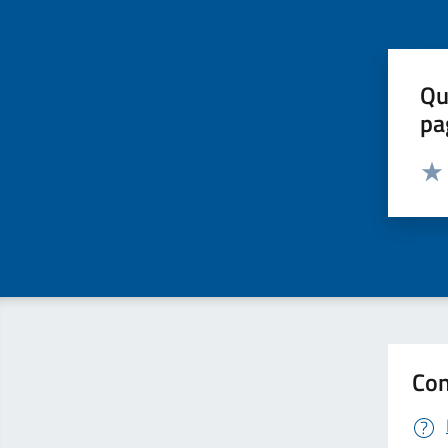
Qu
pa
Valut
Valu
Con