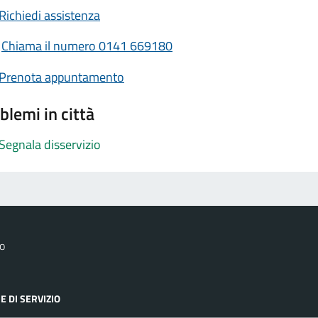
Richiedi assistenza
Chiama il numero 0141 669180
Prenota appuntamento
blemi in città
Segnala disservizio
o
E DI SERVIZIO