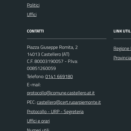
Politici
Uffici
CONTATTI
LINK UTIL
Piazza Giuseppe Romita, 2
Regione
14013 Castellero (AT)
Provincia
C.F. 80003190057 - P.Iva:
00851260059
Telefono:
0141 669180
E-mail:
PEC:
Protocollo - URP - Segreteria
Uffici e orari
Numeri utili