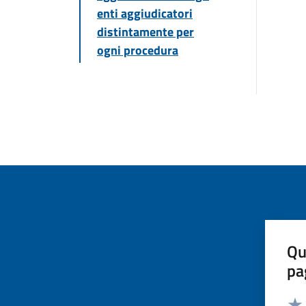
enti aggiudicatori
distintamente per
ogni procedura
Qu
pa
Valut