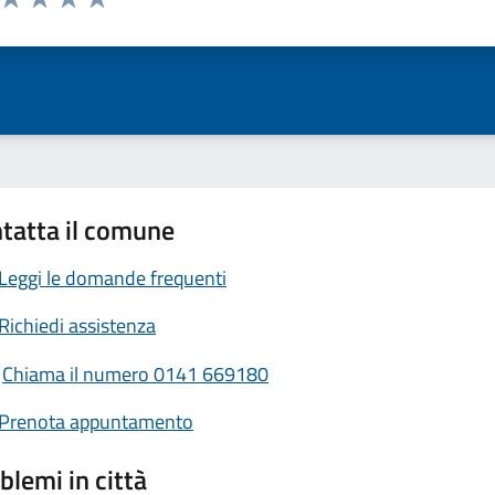
ta 1 stelle su 5
Valuta 2 stelle su 5
Valuta 3 stelle su 5
Valuta 4 stelle su 5
Valuta 5 stelle su 5
tatta il comune
Leggi le domande frequenti
Richiedi assistenza
Chiama il numero 0141 669180
Prenota appuntamento
blemi in città